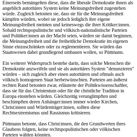
Einerseits bemängelten diese, dass die liberale Demokratie ihnen als
angeblich autoritäres System keine Meinungsfreiheit zugestehen
würde. Zugleich betonten sie, dass sie für die Meinungsfreiheit
kämpfen würden, wobei sie jedoch lediglich ihre eigene
Meinungsfreiheit meinten und keineswegs die ihrer Kritiker:innen.
Sobald rechtspopulistische und völkisch-nationalistische Parteien
und Politiker:innen an der Macht seien, würden sie damit beginnen,
die Meinungsfreiheit und die freiheitliche Demokratie im eigenen
Sinne einzuschränken oder zu reglementieren. Sie würden das
Staatswesen dabei grundlegend umbauen wollen, so Püttmann.
Ein weiterer Widerspruch bestehe darin, dass solche Menschen die
Demokratie anzweifeln und sie als autoritäres System "denunzieren"
würden – sich zugleich aber einen autoritären und oftmals auch
völkisch homogenen Staat herbeiwünschten. Parteien am äußerst
rechten Rand betonten zwar, erläuterte der Politikwissenschaftler,
dass sie für das Christentum oder für die christliche Tradition in
Europa einstehen würden. Gleichzeitig verunglimpften und
beschimpften deren Anhänger:innen immer wieder Kirchen,
Christ:innen und Würdenträger:innen, sollten diese
Rechtsextremismus und Rassismus kritisieren.
Püttmann betonte, dass Christ:innen, die den Grundwerten ihres
Glaubens folgten, keine rechtspopulistischen oder völkischen
Parteien wählen könnten.